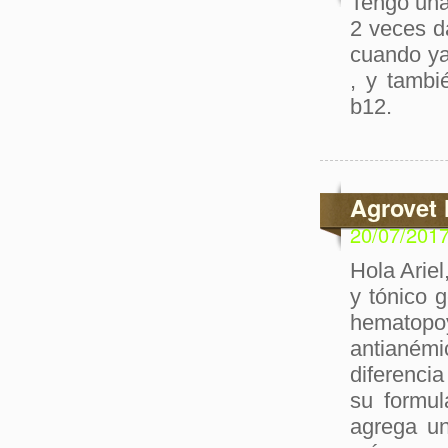
Tengo una 
2 veces d
cuando ya
, y tambi
b12.
Agrovet 
20/07/201
Hola Arie
y tónico 
hematopo
antianém
diferencia
su formul
agrega un