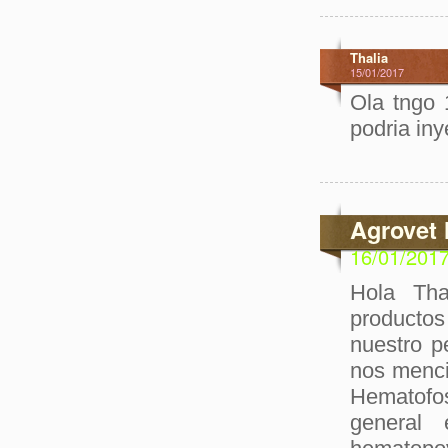
Thalia
15/01/2017
Ola tngo 
podria iny
Agrovet 
16/01/201
Hola Tha
productos
nuestro p
nos menci
Hematofos
general 