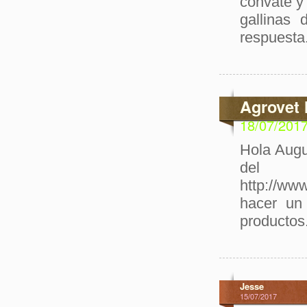
convate y
gallinas 
respuesta
Agrovet 
18/07/201
Hola Augu
del
http://ww
hacer un 
productos
Jesse
15/07/2017