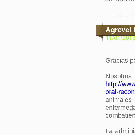
Agrovet 
11/01/201
Gracias po
Nosot
http://ww
oral-recon
animales
enfermed
combatien
La adminis