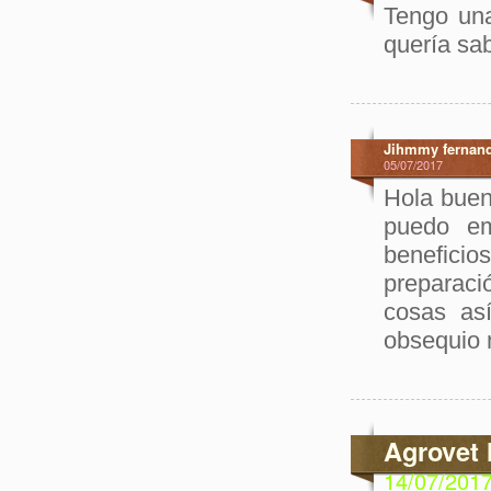
Tengo una
quería sa
Jihmmy fernan
05/07/2017
Hola buen
puedo em
benefici
preparaci
cosas as
obsequio m
Agrovet 
14/07/201