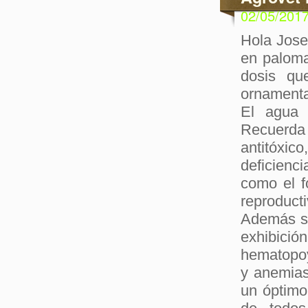
02/05/201
Hola Jose
en paloma
dosis qu
ornamenta
El agua 
Recuerda
antitóxi
deficienc
como el f
reproduct
Además se
exhibici
hematopoye
y anemias
un óptimo