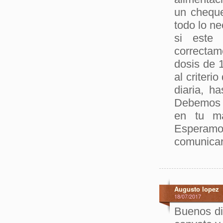
un cheque
todo lo ne
si este
correctam
dosis de 
al criteri
diaria, h
Debemos r
en tu ma
Esperamo
comunicar
Augusto lopez
18/07/2017
Buenos di