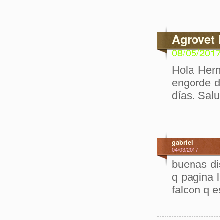
Agrovet 
08/05/201
Hola Herm
engorde d
días. Sal
gabriel
04/03/2017
buenas di
q pagina 
falcon q 