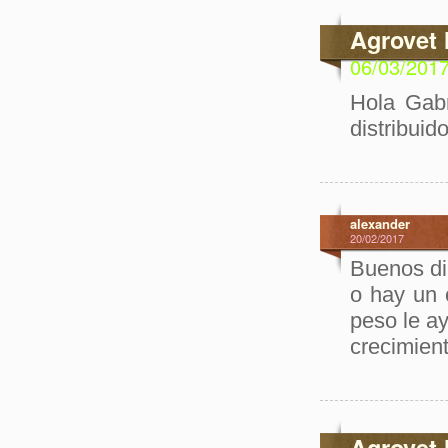
Agrovet 
06/03/201
Hola Gabr
distribui
alexander
20/02/2017
Buenos dia
o hay un 
peso le ay
crecimient
Agrovet 