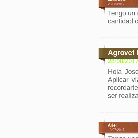
23/08/2017
Tengo un 
cantidad d
Agrovet 
28/08/201
Hola Jose
Aplicar v
recordart
ser realiz
Ariel
19/07/2017