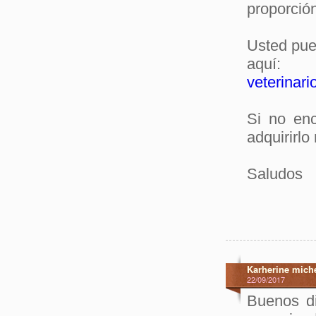
proporció
Usted pued
aquí:
veterinari
Si no enc
adquirirl
Saludos
Karherine miche
22/09/2017
Buenos d