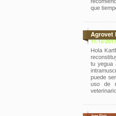
recomien
que tiemp
Agrovet 
11/10/201
Hola Kart
reconstitu
tu yegua 
intramusc
puede ser
uso de n
veterinari
Jose Elvir