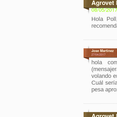
Agrovet 
08/05/201
Hola Poll
recomenda
Jose Martinez
27/04/2017
hola co
(mensajer
volando e
Cuál serí
pesa apro
Agrovet 