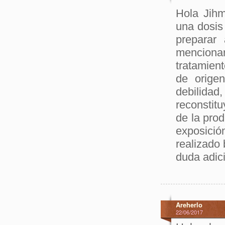
Hola Jihm
una dosis
preparar
mencionar
tratamien
de origen
debilida
reconstitu
de la prod
exposici
realizado 
duda adic
Areherlo
22/06/2017