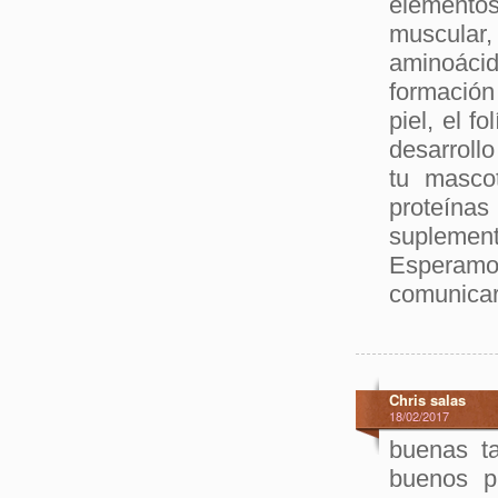
elemento
muscular
aminoáci
formación
piel, el f
desarroll
tu masco
proteínas
suplement
Esperam
comunicar
Chris salas
18/02/2017
buenas ta
buenos p