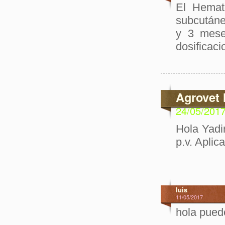
El Hemat
subcutáne
y 3 mese
dosificac
Agrovet 
24/05/201
Hola Yadi
p.v. Aplic
luis
11/05/2017
hola pued