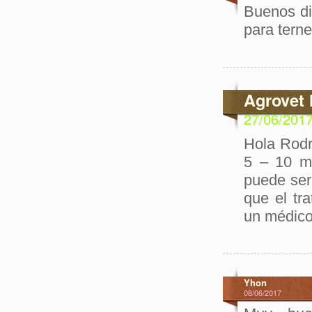
Buenos di
para tern
Agrovet 
27/06/201
Hola Rodri
5 – 10 ml
puede ser
que el tr
un médico
Yhon
08/06/2017