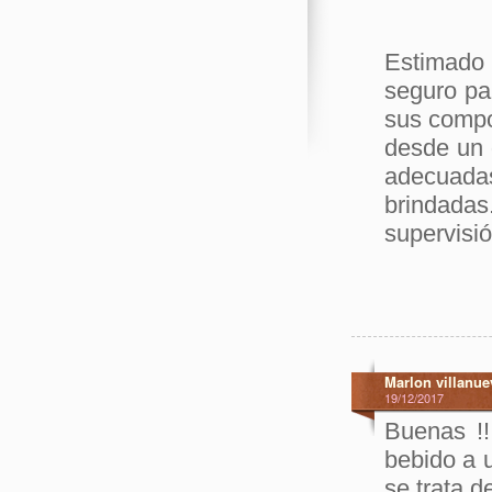
Estimado
seguro pa
sus compo
desde un 
adecuad
brindadas
supervisi
Marlon villanue
19/12/2017
Buenas !!
bebido a 
se trata d