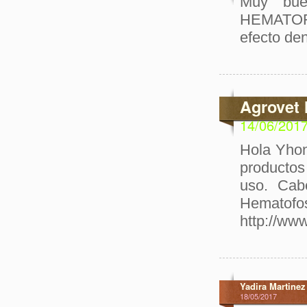
Muy buen
HEMATOFO
efecto den
Agrovet 
14/06/201
Hola Yhon
producto
uso. Cab
Hemato
http://ww
Yadira Martinez
18/05/2017