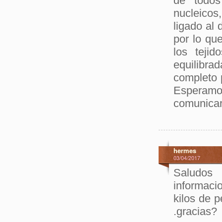
de todos
nucleicos
ligado al 
por lo qu
los teji
equilibr
completo 
Esperam
comunicar
hermes
03/04/2017
Saludos 
informaci
kilos de 
.gracias?