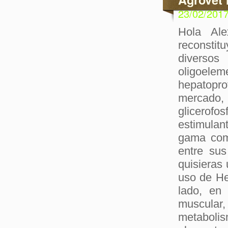
23/02/201
Hola Ale
reconstit
diversos
oligoel
hepatopro
mercado,
glicerofo
estimulan
gama com
entre sus
quisieras
uso de Hep
lado, en
muscular,
metabolism