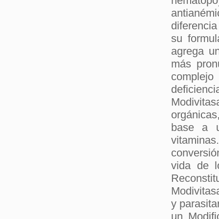
hematopo
antianém
diferencia
su formul
agrega un
más pron
complejo
deficienc
Modivitas
orgánicas
base a u
vitamina
conversió
vida de l
Reconstit
Modivitas
y parasit
un Modifi