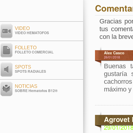
Comenta
Gracias po
tus coment
VIDEO
VIDEO HEMATOFOS
con la brev
FOLLETO
FOLLETO COMERCIAL
Alex Casco
26/01/2018
Buenas t
SPOTS
SPOTS RADIALES
gustaría
cachorros
NOTICIAS
máximo y 
SOBRE Hematofos B12®
Agrovet 
29/01/201