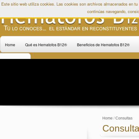
Este sitio web utiliza cookies. Las cookies son archivos almacenados en tu
continúas navegando, consi
Home
Qué es Hematofos B12®
Beneficios de Hematofos B12®
Contáctenos
Home
/
Consultas
Consult