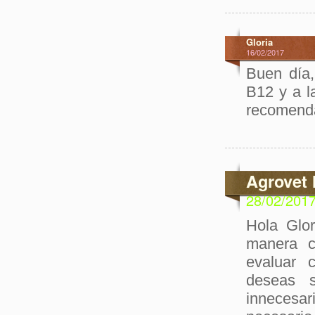
Gloria
16/02/2017
Buen día,
B12 y a la
recomenda
Agrovet 
28/02/201
Hola Glo
manera c
evaluar 
deseas s
innecesa