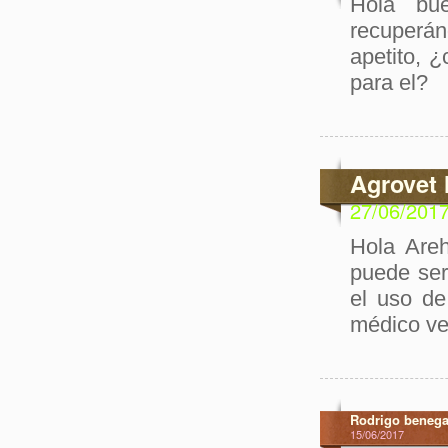
Hola bu
recuperán
apetito, 
para el?
Agrovet 
27/06/201
Hola Areh
puede ser
el uso de
médico ve
Rodrigo beneg
15/06/2017