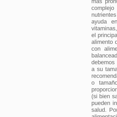
más pron
complejo 
nutrientes
ayuda en
vitaminas
el princip
alimento 
con alim
balancea
debemos b
a su tama
recomenda
o tamaño
proporcio
(si bien s
pueden inf
salud. Po
alimentac