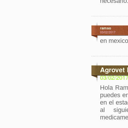
necesario
ramso
03/02/2017
en mexico
Agrovet 
03/02/201
Hola Rams
puedes en
en el est
al siguie
medicamen