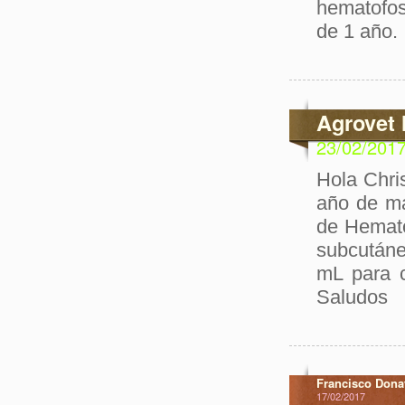
hematofos
de 1 año.
Agrovet 
23/02/201
Hola Chri
año de ma
de Hemato
subcutáne
mL para c
Saludos
Francisco Dona
17/02/2017