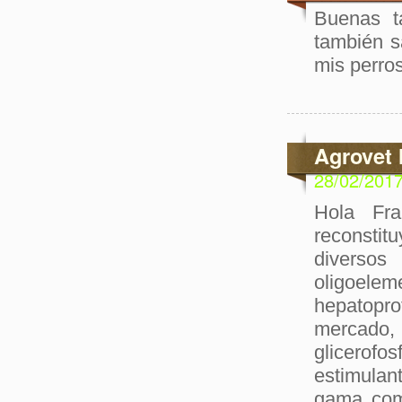
Buenas t
también s
mis perros
Agrovet 
28/02/201
Hola Fra
reconstit
diversos
oligoel
hepatopro
mercado,
glicerofo
estimulan
gama comp